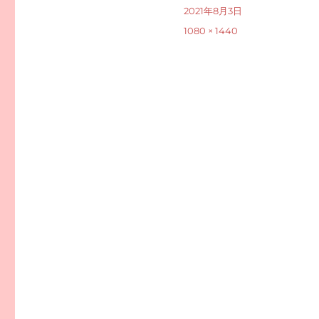
投
2021年8月3日
稿
フ
1080 × 1440
日:
ル
サ
イ
ズ