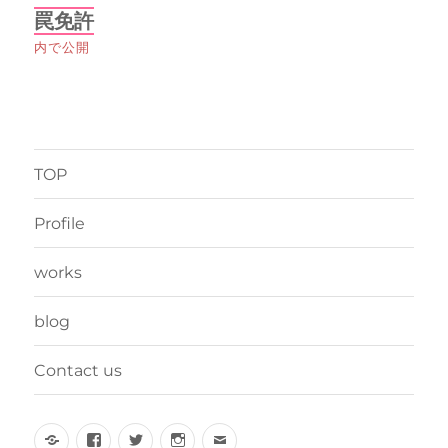
投
罠免許
稿
内で公開
ナ
ビ
ゲ
TOP
ー
Profile
シ
works
ョ
blog
ン
Contact us
Yelp
Facebook
Twitter
Instagram
メ