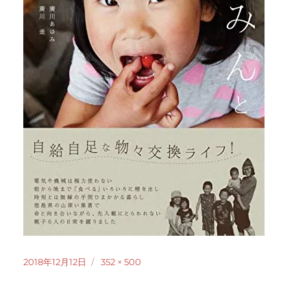
投
フ
2018年12月12日
352 × 500
稿
ル
日:
サ
イ