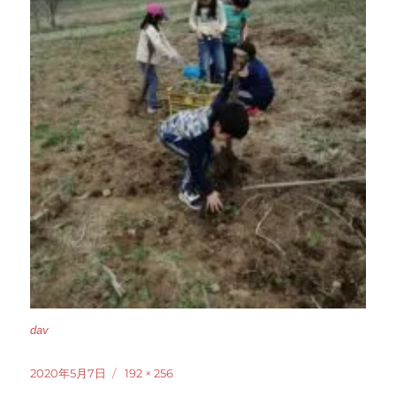
dav
投
フ
2020年5月7日
192 × 256
稿
ル