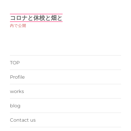
投
コロナと休校と畑と
稿
内で公開
ナ
ビ
ゲ
TOP
ー
Profile
シ
works
ョ
blog
ン
Contact us