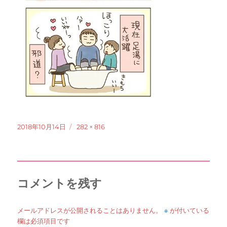
投
フ
2018年10月14日
282 × 816
稿
ル
日:
サ
イ
ズ
コメントを残す
※
メールアドレスが公開されることはありません。
が付いている
欄は必須項目です